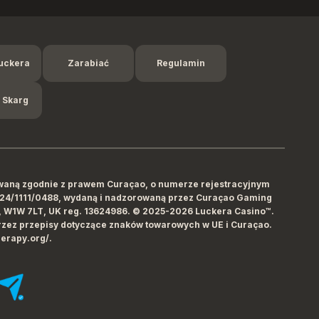
uckera
Zarabiać
Regulamin
a Skarg
rowaną zgodnie z prawem Curaçao, o numerze rejestracyjnym
2024/1111/0488, wydaną i nadzorowaną przez Curaçao Gaming
ndon, W1W 7LT, UK reg. 13624986. © 2025-2026 Luckera Casino™.
rzez przepisy dotyczące znaków towarowych w UE i Curaçao.
herapy.org/.