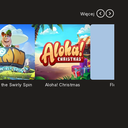
ją emocje i szanse na wygraną:
pecjalne symbole, które pojawiły się podczas
Więcej
s ósmego obrotu ramki te mogą losowo
mboli
(x4, x6 lub x16), znacznie zwiększając
ie jeden symbol scatter, aktywowana zostanie funkcja
odczas darmowych obrotów na bębnach może
ld, mnożniki lub nawet natychmiastowe wygrane
mowych obrotów, dzięki czemu uzyskają
 the Swirly Spin
Aloha! Christmas
Flowers
scu i czasie, niezależnie od tego, czy korzystasz
ctwo starożytnego Babilonu z nowoczesną
soką zmiennością i współczynnikiem RTP na
nowym, jak i doświadczonym graczom dzięki
 lubisz automaty o tematyce historycznej, Babylon