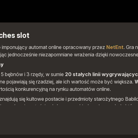
ches slot
o imponujący automat online opracowany przez
NetEnt
. Gra 
ając jednocześnie niezapomniane wrażenia dzięki nowoczesn
hy
5 bębnów i 3 rzędy, w sumie
20 stałych linii wygrywający
e pojawiają się rzadziej, ale ich wartość może być większa.
W
rtością konkurencyjną na rynku automatów online.
najdują się kultowe postacie i przedmioty starożytnego Babilon
li o wyższej wartości należy na przykład pozłacany byk, któr
-krotność
stawki. Symbole
wild
zastępują inne symbole w ce
w aktywacji darmowych obrotów.
 i specjalne