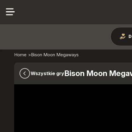
D
Home
Bison Moon Megaways
Bison Moon Mega
Wszystkie gry