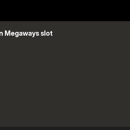
n Megaways slot