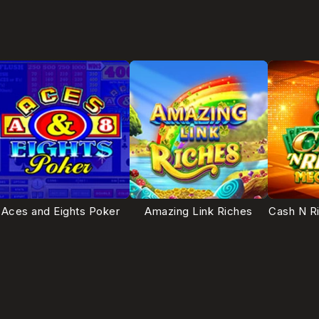
Aces and Eights Poker
Amazing Link Riches
Cash N R