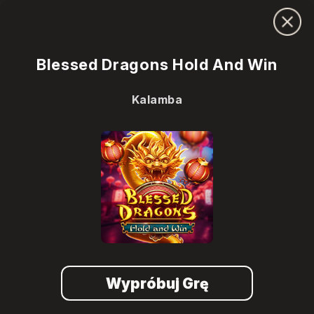
Blessed Dragons Hold And Win
Kalamba
Wypróbuj Grę