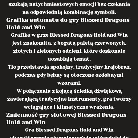
szukają natychmiastowych emocji bez czekania
na odpowiednią kombinację symboli.
Grafika automatu do gry Blessed Dragons
Hold and Win
Grafika w grze Blessed Dragons Hold and Win
jest znakomita, z bogatą paletą czerwonych,
złotych i zielonych odcieni, które doskonale
uosabiają temat.
Tło przedstawia spokojny, tradycyjny krajobraz,
podczas gdy bębny są otoczone ozdobnymi
wzorami.
W połączeniu z kojącą ścieżką dźwiękową
zawierającą tradycyjne instrumenty, gra tworzy
wciągające i klimatyczne wrażenia.
Zmienność gry slotowej Blessed Dragons
Hold and Win
Gra Blessed Dragons Hold and Win
charakteryzuje się zmiennością od średniej do