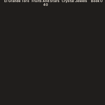
El Grande Toro
Fruits And Stars
Crystal Jewels
Book Of
40