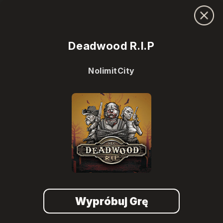
Deadwood R.I.P
NolimitCity
Wypróbuj Grę