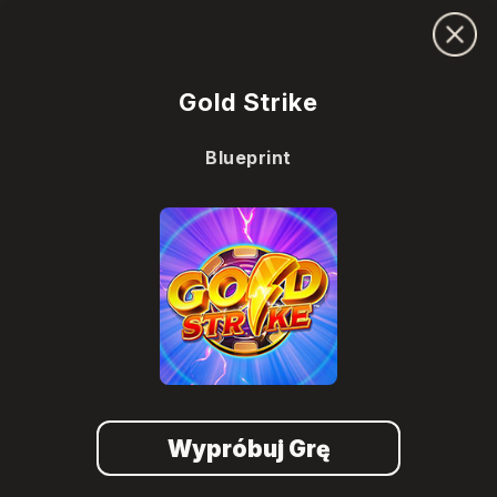
Gold Strike
Blueprint
Wypróbuj Grę