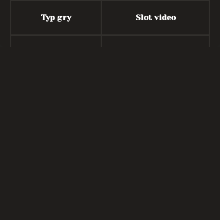
Typ gry
Slot video
Zaloguj się
Rejestracja
Układ planszy
5x3
RTP
ok. 96%
POLSKI
Zmienność
Średnia do wysokiej
O Nas
FAQ
Pomoc
Linie wypłat
wieloliniowa
Recenzja Kasyna Luckera
Zarabiać
wildy, scatter, darmowe
Regulamin
Polityka AML
Funkcje specjalne
spiny