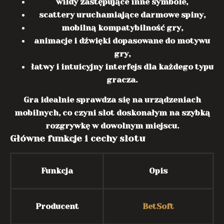
wildy zastępujące inne symbole,
scattery uruchamiające darmowe spiny,
mobilną kompatybilność gry,
animacje i dźwięki dopasowane do motywu
gry,
łatwy i intuicyjny interfejs dla każdego typu
gracza.
Gra idealnie sprawdza się na urządzeniach
mobilnych, co czyni slot doskonałym na szybką
rozgrywkę w dowolnym miejscu.
Główne funkcje i cechy slotu
Funkcja
Opis
Producent
BetSoft