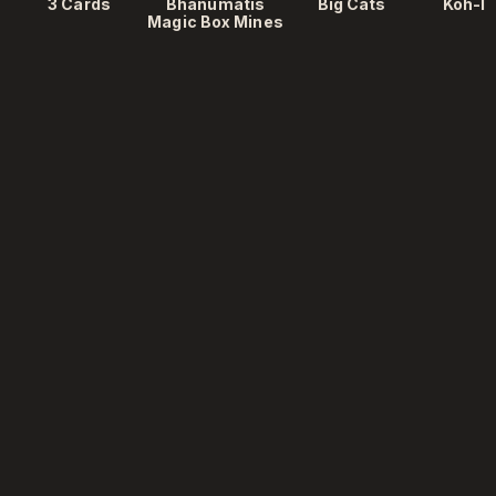
3 Cards
Bhanumatis
Big Cats
Koh-I
Magic Box Mines