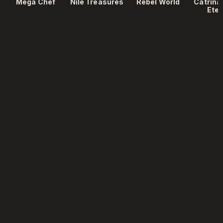
Mega Chef
Nile Treasures
Rebel World
Catrina
Ete