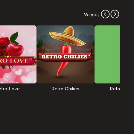
eśnie na bębnach i łączy się z innymi ikonami o
Więcej
tkowe szanse na specjalne wygrane i nawet
10-
kujących większego ryzyka, ponieważ może
 sawanny i żyjących tam kultowych zwierząt. Wśród
okalnej kulturze. W tle pojawia się czerwony zachód
nów i melodie.
niu, niezależnie od tego, czy jest to telefon
ytkownika nawet osoby, które grają po raz pierwszy,
etro Love
Retro Chilies
Retro East
iają nieprzerwaną rozgrywkę.
zenieść się do klimatycznego świata innego