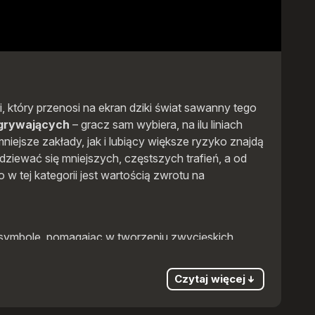
, który przenosi na ekran dziki świat sawanny tego
ygrywających
– gracz sam wybiera, na ilu liniach
iejsze zakłady, jak i lubiący większe ryzyko znajdą
iewać się mniejszych, częstszych trafień, a od
w tej kategorii jest wartością zwrotu na
e symbole, pomagając w tworzeniu zwycięskich
rać nawet
2000-krotność
stawki, co oznacza
Czytaj więcej
 wygrywającą – wypłaca wygraną niezależnie od
raną, ale może również pomnożyć stawkę nawet
250-