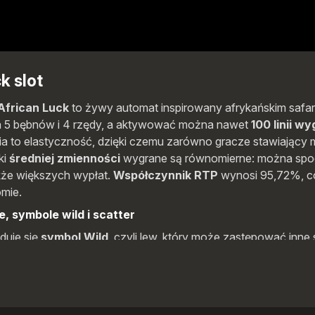
k slot
African Luck
to żywy automat inspirowany afrykańskim safari
a 5 bębnów i 4 rzędy, a aktywować można nawet
100 linii w
a to elastyczność, dzięki czemu zarówno gracze stawiający mn
ki
średniej zmienności
wygrane są równomierne: można spodz
kże większych wypłat.
Współczynnik RTP
wynosi 95,72%, co 
mie.
, symbole wild i scatter
duje się
symbol Wild
, czyli lew, który może zastępować inn
a aktywnej linii wygrywającej pojawi się pięć lwów, można wyg
ł wygranej
.
r
jest obraz zachodu słońca, który nie jest powiązany z linią
 się. Trzy lub więcej symboli scatter nie tylko zapewnia wyg