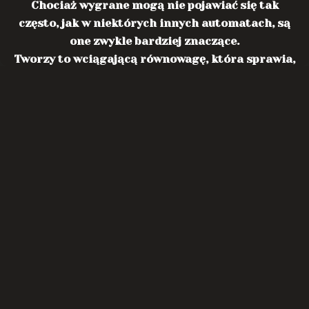
Chociaż wygrane mogą nie pojawiać się tak
często, jak w niektórych innych automatach, są
Zaloguj się
Rejestracja
one zwykle bardziej znaczące.
Tworzy to wciągającą równowagę, która sprawia,
że każdy obrót wydaje się potencjalną wygraną.
Podsumowanie
Book of Golden Joker to doskonały automat,
który oferuje zachwycające połączenie
POLSKI
urzekającej grafiki, wciągającego motywu i
ekscytującej rozgrywki.
Retro Gaming
udało się tchnąć nowe życie w
klasyczny gatunek "Book of" i nie mogę go
O Nas
FAQ
Pomoc
wystarczająco polecić entuzjastom slotów.
Niezależnie od tego, czy jesteś zwykłym graczem
Recenzja Kasyna Luckera
Zarabiać
szukającym dobrej zabawy, czy doświadczonym
spinnerem szukającym dużych wygranych, Book
Regulamin
Polityka AML
of Golden Joker ma coś specjalnego do
zaoferowania.